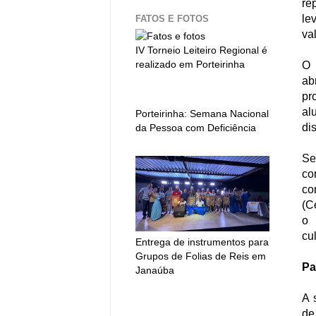
re
le
FATOS E FOTOS
va
IV Torneio Leiteiro Regional é
realizado em Porteirinha
O 
ab
pr
al
Porteirinha: Semana Nacional
di
da Pessoa com Deficiência
Se
co
co
(C
o 
cu
Entrega de instrumentos para
Grupos de Folias de Reis em
Pa
Janaúba
A 
de