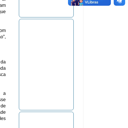
nam
que
com
o”,
 da
nda
sca
e a
sse
 de
ade
des