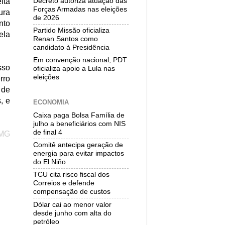
Decreto autoriza atuação das
ita
Forças Armadas nas eleições
ura
de 2026
nto
Partido Missão oficializa
ela
Renan Santos como
candidato à Presidência
Em convenção nacional, PDT
sso
oficializa apoio a Lula nas
eleições
rro
 de
, e
ECONOMIA
Caixa paga Bolsa Família de
julho a beneficiários com NIS
de final 4
LMG
Comitê antecipa geração de
energia para evitar impactos
do El Niño
TCU cita risco fiscal dos
Correios e defende
compensação de custos
Dólar cai ao menor valor
desde junho com alta do
petróleo