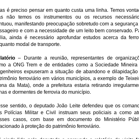
as é preciso pensar em quanto custa uma linha. Temos vonta
s não temos os instrumentos ou os recursos necessário
ntuou, manifestando preocupação sobretudo com a segurança
ssageiro e com a necessidade de um leito bem conservado. P
lia, ainda é necessário aprofundar estudos acerca da ferro
quanto modal de transporte.
latório
– Durante a reunião, representantes de organizaç
mo a ONG Trem e de entidades como a Sociedade Mineira
genheiros expuseram a situação de abandono e dilapidação
trimônio ferroviário em vários municípios, a exemplo de Teixei
ona da Mata), onde a prefeitura estaria retirando irregularme
nhas e dormentes de ferrovia do município.
sse sentido, o deputado João Leite defendeu que os coman
s Polícias Militar e Civil instruam seus policiais a como at
sses casos, com base em documento do Ministério Públ
lacionado à proteção do patrimônio ferroviário.