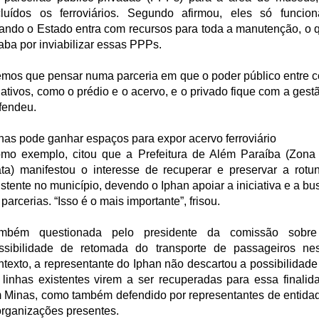
cluídos os ferroviários. Segundo afirmou, eles só funcio
ando o Estado entra com recursos para toda a manutenção, o 
aba por inviabilizar essas PPPs.
emos que pensar numa parceria em que o poder público entre 
 ativos, como o prédio e o acervo, e o privado fique com a gestã
fendeu.
nas pode ganhar espaços para expor acervo ferroviário
mo exemplo, citou que a Prefeitura de Além Paraíba (Zona
ta) manifestou o interesse de recuperar e preservar a rotu
istente no município, devendo o Iphan apoiar a iniciativa e a bu
 parcerias. “Isso é o mais importante”, frisou.
mbém questionada pelo presidente da comissão sobr
ssibilidade de retomada do transporte de passageiros ne
ntexto, a representante do Iphan não descartou a possibilidade
 linhas existentes virem a ser recuperadas para essa finalid
 Minas, como também defendido por representantes de entida
organizações presentes.