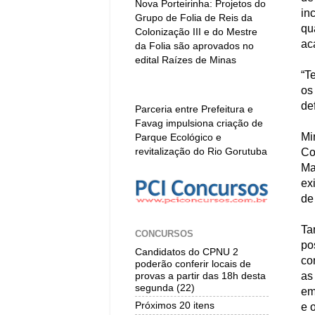
Nova Porteirinha: Projetos do
in
Grupo de Folia de Reis da
qu
Colonização III e do Mestre
ac
da Folia são aprovados no
edital Raízes de Minas
“T
os
de
Parceria entre Prefeitura e
Favag impulsiona criação de
Mi
Parque Ecológico e
revitalização do Rio Gorutuba
Co
Ma
ex
de
Ta
CONCURSOS
po
Candidatos do CPNU 2
co
poderão conferir locais de
as
provas a partir das 18h desta
segunda (22)
em
Próximos 20 itens
e 