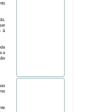
nto
do,
que
s à
nda
a a
não
nas
omo
nte