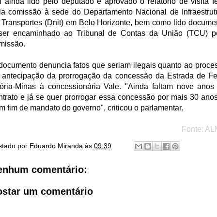
i ainda lido pelo deputado e aprovado o relatório de visita fe
la comissão à sede do Departamento Nacional de Infraestrut
 Transportes (Dnit) em Belo Horizonte, bem como lido docume
ser encaminhado ao Tribunal de Contas da União (TCU) p
missão.
documento denuncia fatos que seriam ilegais quanto ao proce
 antecipação da prorrogação da concessão da Estrada de Fe
tória-Minas à concessionária Vale. "Ainda faltam nove anos
ntrato e já se quer prorrogar essa concessão por mais 30 anos
m fim de mandato do governo", criticou o parlamentar.
Fonte: A
stado por
Eduardo Miranda
às
09:39
enhum comentário:
ostar um comentário