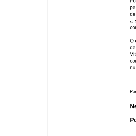
Fo
pe
de
a 
co
O 
de
Vi
co
nu
Po
N
P