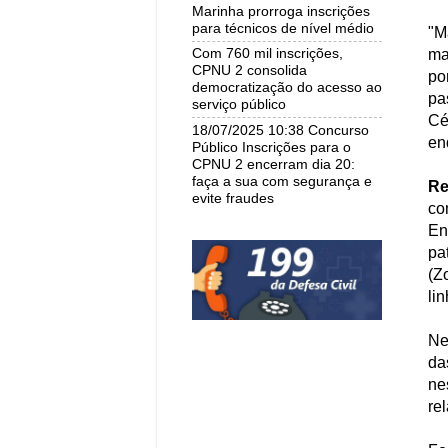
Marinha prorroga inscrições
para técnicos de nível médio
"M
Com 760 mil inscrições,
ma
CPNU 2 consolida
po
democratização do acesso ao
pa
serviço público
Cé
18/07/2025 10:38 Concurso
en
Público Inscrições para o
CPNU 2 encerram dia 20:
faça a sua com segurança e
Re
evite fraudes
co
En
pa
(Z
li
Ne
da
ne
re