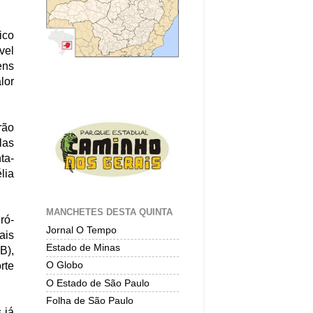
ico
vel
ens
lor
rão
las
ta-
lia
MANCHETES DESTA QUINTA
ró-
Jornal O Tempo
ais
Estado de Minas
B),
O Globo
rte
O Estado de São Paulo
Folha de São Paulo
 já