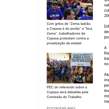
va
cu
20
Com gritos de “Zema ladrão,
Di
a Copasa é do povão” e “fora
de
Zema”, trabalhadores da
po
Copasa protestam contra a
privatização da estatal
A 
Re
tr
no
At
in
pe
PEC do referendo sobre a
le
Copasa será debatida pela
in
Comissão do Trabalho
na
POSTAGENS MAIS