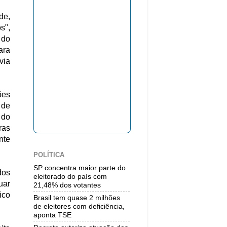
de,
s",
 do
ara
via
ões
 de
 do
ras
nte
POLÍTICA
SP concentra maior parte do
dos
eleitorado do país com
uar
21,48% dos votantes
ico
Brasil tem quase 2 milhões
de eleitores com deficiência,
aponta TSE