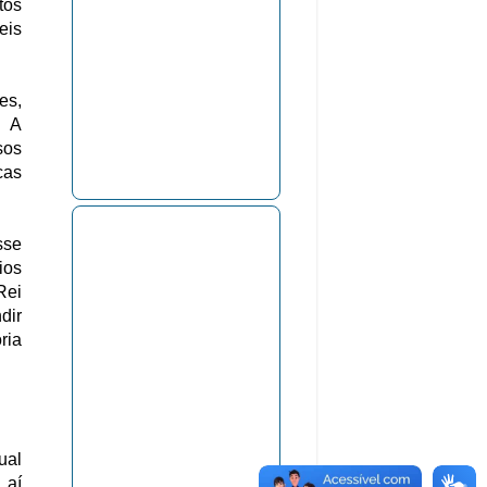
tos
eis
es,
. A
sos
cas
sse
ios
Rei
dir
ria
ual
 aí