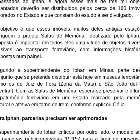
passados ao Iphan, e agora esses mais de três mil obje
vantados deverão ser distribuídos pelos cerca de 160 imóv
lorados no Estado e que constam do estudo a ser divulgado.
objetivo é que esses imóveis, muitos deles antigas estaçõ
riguem o projeto Salas de Memória, idealizado pelo Iphan
oposta é implantar em todos eles uma vitrine de objetos diver
usivos ao transporte ferroviário, com informações históri
spostas num painel.
gundo a superintendente do Iphan em Minas, parte de
njunto que se pretende distribuir está hoje em museus ferroviár
mo os de Juiz de Fora (Zona da Mata) e São João del-
entral). Com as Salas de Memória, espera-se preservar e difun
patrimônio ferroviário em um Estado marcado pela memó
ltural e afetiva em torno do trem, conforme explicou Célia.
ra Iphan, parcerias precisam ser aprimoradas
superintendente do Iphan criticou, por outro lado, o modelo at
 parceiras público-privadas (PPPs) para a área de museus,