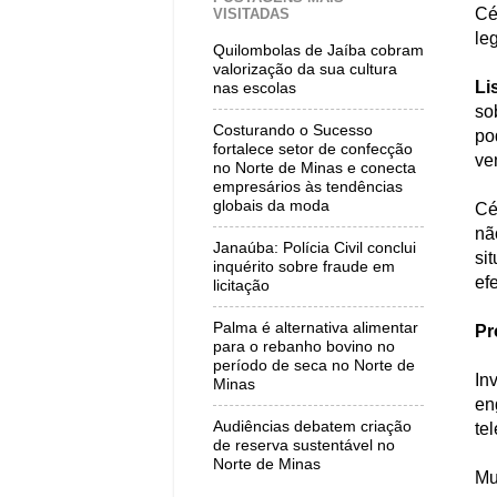
Cé
VISITADAS
le
Quilombolas de Jaíba cobram
valorização da sua cultura
Li
nas escolas
so
Costurando o Sucesso
po
fortalece setor de confecção
ve
no Norte de Minas e conecta
empresários às tendências
globais da moda
Cé
nã
Janaúba: Polícia Civil conclui
si
inquérito sobre fraude em
ef
licitação
Palma é alternativa alimentar
Pr
para o rebanho bovino no
período de seca no Norte de
In
Minas
en
Audiências debatem criação
te
de reserva sustentável no
Norte de Minas
Mu