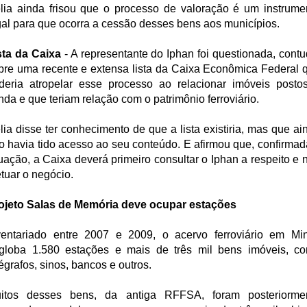
lia ainda frisou que o processo de valoração é um instrume
gal para que ocorra a cessão desses bens aos municípios.
sta da Caixa
- A representante do Iphan foi questionada, contu
bre uma recente e extensa lista da Caixa Econômica Federal 
deria atropelar esse processo ao relacionar imóveis posto
nda e que teriam relação com o patrimônio ferroviário.
lia disse ter conhecimento de que a lista existiria, mas que ai
o havia tido acesso ao seu conteúdo. E afirmou que, confirmad
tuação, a Caixa deverá primeiro consultar o Iphan a respeito e 
etuar o negócio.
ojeto Salas de Memória deve ocupar estações
ventariado entre 2007 e 2009, o acervo ferroviário em Mi
globa 1.580 estações e mais de três mil bens imóveis, c
légrafos, sinos, bancos e outros.
itos desses bens, da antiga RFFSA, foram posteriorme