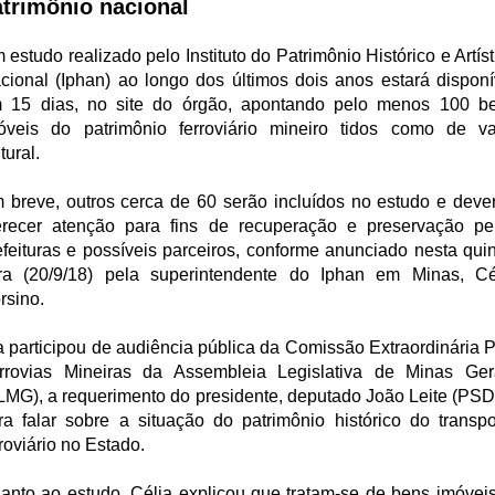
atrimônio nacional
 estudo realizado pelo Instituto do Patrimônio Histórico e Artíst
cional (Iphan) ao longo dos últimos dois anos estará disponí
 15 dias, no site do órgão, apontando pelo menos 100 b
óveis do patrimônio ferroviário mineiro tidos como de va
tural.
 breve, outros cerca de 60 serão incluídos no estudo e deve
recer atenção para fins de recuperação e preservação pe
efeituras e possíveis parceiros, conforme anunciado nesta quin
ira (20/9/18) pela superintendente do Iphan em Minas, Cé
rsino.
a participou de audiência pública da Comissão Extraordinária P
rrovias Mineiras da Assembleia Legislativa de Minas Ger
LMG), a requerimento do presidente, deputado João Leite (PSD
ra falar sobre a situação do patrimônio histórico do transpo
rroviário no Estado.
anto ao estudo, Célia explicou que tratam-se de bens imóveis