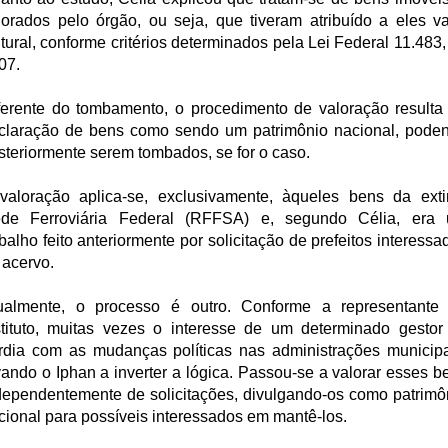
lorados pelo órgão, ou seja, que tiveram atribuído a eles va
ltural, conforme critérios determinados pela Lei Federal 11.483,
07.
ferente do tombamento, o procedimento de valoração resulta
claração de bens como sendo um patrimônio nacional, pode
steriormente serem tombados, se for o caso.
valoração aplica-se, exclusivamente, àqueles bens da exti
de Ferroviária Federal (RFFSA) e, segundo Célia, era
abalho feito anteriormente por solicitação de prefeitos interessa
 acervo.
ualmente, o processo é outro. Conforme a representante
stituto, muitas vezes o interesse de um determinado gestor
rdia com as mudanças políticas nas administrações municipa
vando o Iphan a inverter a lógica. Passou-se a valorar esses b
dependentemente de solicitações, divulgando-os como patrimô
cional para possíveis interessados em mantê-los.